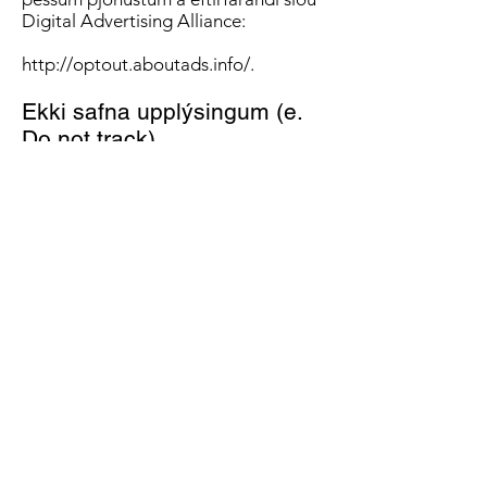
Digital Advertising Alliance:
http://optout.aboutads.info/.
Ekki safna upplýsingum (e.
Do not track)
Athugið að upplýsingasöfnun
síðunnar breytist ekki þótt svokkallað
“Do not track” merki berist frá vafra
notanda.
Réttindi notenda
Þeir sem búsettir eru í Evrópu hafa
rétt á að nálgast persónuupplýsingar
sem um þá er haldið og að óska þess
að þær séu leiðréttar, uppfærðar eða
þeim eytt. Vilji notandur nýta þennan
rétt má hafa samband við okkur í
tölvupósti eða símleiðis.