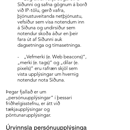
Síðunni og safna gögnum á borð
við IP-tölu, gerð vafra,
þjónustuveitanda netþjónustu,
vefsíður sem vísa notendum inn
á Síðuna og undirsíður sem
notendur skoða áður en þeir
fara út af Síðunni auk
dagsetninga og tímasetninga.
- „Vefmerki (e. Web beacons)“,
„merki (e. tags)“ og „dílar (e.
pixels)“ eru rafræn skjöl sem
vista upplýsingar um hvernig
notendur nota Síðuna.
Þegar fjallað er um
„persónuupplýsingar“ í þessari
friðhelgisstefnu, er átt við
tækjaupplýsingar og
pöntunarupplýsingar.
Úrvinnsla persónuupplýsinga