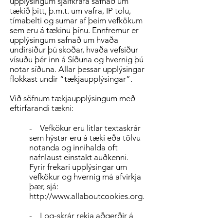
upplýsingum sjálfkrafa safnað um
tækið þitt, þ.m.t. um vafra, IP tolu,
tímabelti og sumar af þeim vefkökum
sem eru á tækinu þínu. Ennfremur er
upplýsingum safnað um hvaða
undirsíður þú skoðar, hvaða vefsíður
vísuðu þér inn á Síðuna og hvernig þú
notar síðuna. Allar þessar upplýsingar
flokkast undir “tækjaupplýsingar”.
Við söfnum tækjaupplýsingum með
eftirfarandi tækni:
- Vefkökur eru litlar textaskrár
sem hýstar eru á tæki eða tölvu
notanda og innihalda oft
nafnlaust einstakt auðkenni.
Fyrir frekari upplýsingar um
vefkökur og hvernig má afvirkja
þær, sjá:
http://www.allaboutcookies.org
.
- Log-skrár rekja aðgerðir á