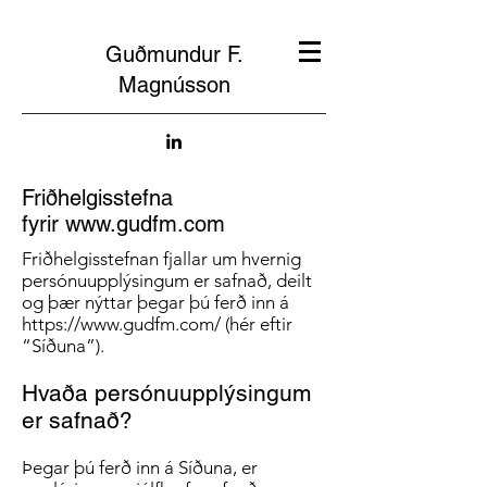
Guðmundur F.
Magnússon
Friðhelgisstefna
fyrir
www.gudfm.com
Friðhelgisstefnan fjallar um hvernig
persónuupplýsingum er safnað, deilt
og þær nýttar þegar þú ferð inn á
https://www.gudfm.com/
(hér eftir
“Síðuna”).
Hvaða persónuupplýsingum
er safnað?
Þegar þú ferð inn á Síðuna, er