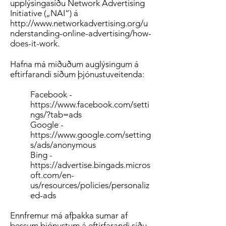
upplýsingasíðu Network Advertising
Initiative („NAI“) á
http://www.networkadvertising.org/u
nderstanding-online-advertising/how-
does-it-work.
Hafna má miðuðum auglýsingum á
eftirfarandi síðum þjónustuveitenda:
Facebook -
https://www.facebook.com/setti
ngs/?tab=ads
Google -
https://www.google.com/setting
s/ads/anonymous
Bing -
https://advertise.bingads.micros
oft.com/en-
us/resources/policies/personaliz
ed-ads
Ennfremur má afþakka sumar af
þessum þjónustum á eftirfarandi síðu