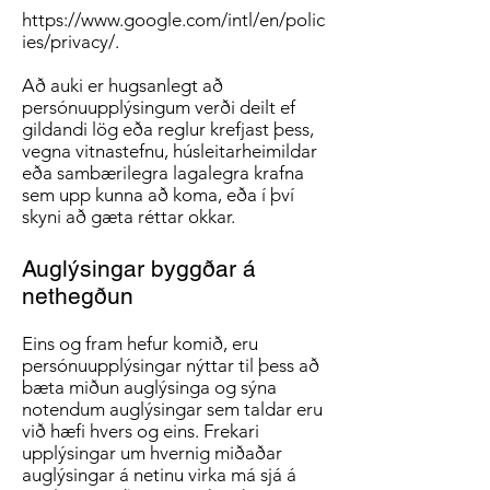
https://www.google.com/intl/en/polic
ies/privacy/.
Að auki er hugsanlegt að
persónuupplýsingum verði deilt ef
gildandi lög eða reglur krefjast þess,
vegna vitnastefnu, húsleitarheimildar
eða sambærilegra lagalegra krafna
sem upp kunna að koma, eða í því
skyni að gæta réttar okkar.
Auglýsingar byggðar á
nethegðun
Eins og fram hefur komið, eru
persónuupplýsingar nýttar til þess að
bæta miðun auglýsinga og sýna
notendum auglýsingar sem taldar eru
við hæfi hvers og eins. Frekari
upplýsingar um hvernig miðaðar
auglýsingar á netinu virka má sjá á