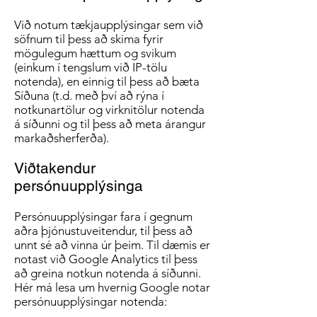
Við notum tækjaupplýsingar sem við
söfnum til þess að skima fyrir
mögulegum hættum og svikum
(einkum í tengslum við IP-tölu
notenda), en einnig til þess að bæta
Síðuna (t.d. með því að rýna í
notkunartölur og virknitölur notenda
á síðunni og til þess að meta árangur
markaðsherferða).
Viðtakendur
persónuupplýsinga
Persónuupplýsingar fara í gegnum
aðra þjónustuveitendur, til þess að
unnt sé að vinna úr þeim. Til dæmis er
notast við Google Analytics til þess
að greina notkun notenda á síðunni.
Hér má lesa um hvernig Google notar
persónuupplýsingar notenda: