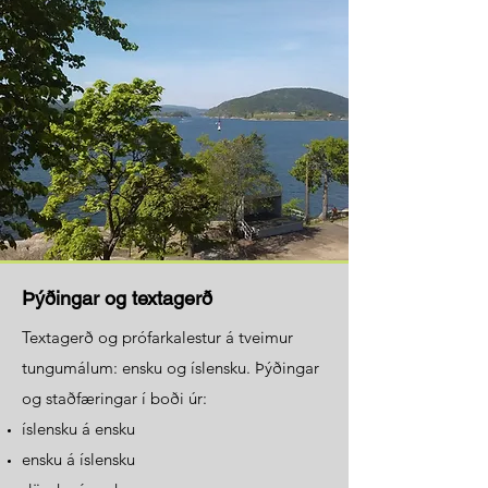
Þýðingar og textagerð
Textagerð og prófarkalestur á tveimur
tungumálum: ensku og íslensku. Þýðingar
og staðfæringar í boði úr:​
íslensku á ensku
ensku á íslensku