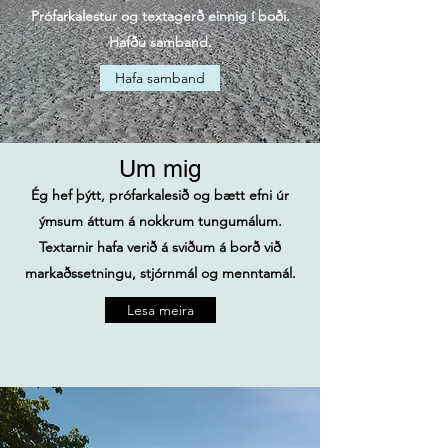
Prófarkalestur og textagerð einnig í boði.
Hafðu samband.
Hafa samband
Um mig
Ég hef þýtt, prófarkalesið og bætt efni úr
ýmsum áttum á nokkrum tungumálum.
Textarnir hafa verið á sviðum á borð við
markaðssetningu, stjórnmál og menntamál.
Lesa meira