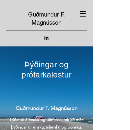
Guðmundur F.
Magnússon
Þýðingar og
prófarkalestur
Guðmundur F. Magnússon
Þýðandi á ensku og íslensku. Tek að mér
þýðingar úr ensku, íslensku og dönsku.