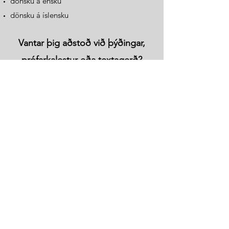
dönsku á ensku
dönsku á íslensku
Vantar þig aðstoð við þýðingar,
prófarkalestur eða textagerð?
Sendu fyrirspurn!